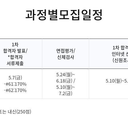
과정별모집일정
1차
1차 합
합격자 발표/
면접평가/
인터넷 
*합격자
신체검사
(신원조
서류제출
5.24(월)~
5.7(금)
6.18(금) /
5.10(월)~5
-#61:170%
5.10(월)~
-#62:170%
7.2(금)
 또는 내신(250점)