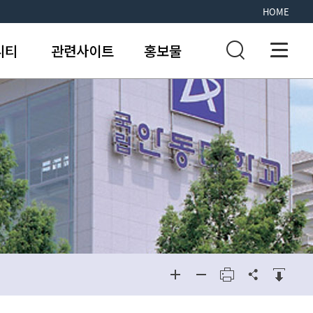
HOME
니티
관련사이트
홍보물
신청게시판
사항
신청게시판
홍보활동
답변
홍보활동
판
료실
용현황
용현황