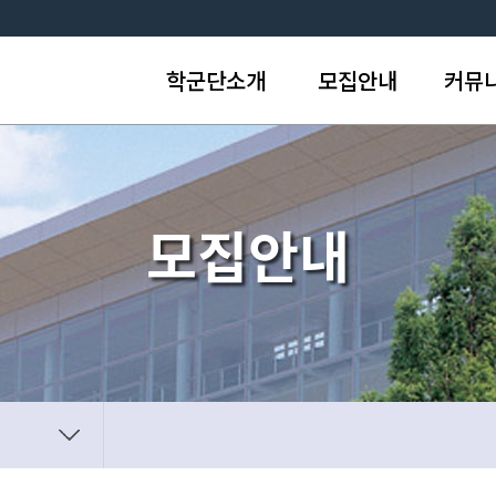
학군단소개
모집안내
커뮤
인사말
지원선발절차
공지
연혁
과정별모집일정
질문
ROTC란
선발방법
게시
모집안내
지휘근무자(자치근무제)
선발요소배점안내
사진자
찾아오시는길
세부선발방법
연병장사
족구장사