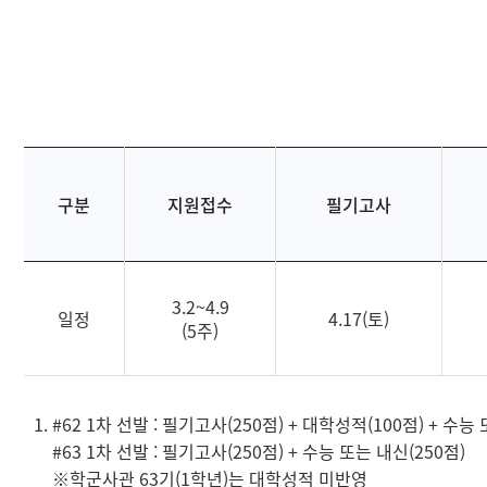
모집안내
과정별모집일정
커뮤니티
선발방법
관련사이트
선발요소배점안내
홍보물
세부선발방법
부가정보
구분
지원접수
필기고사
3.2~4.9
일정
4.17(토)
(5주)
#62 1차 선발 : 필기고사(250점) + 대학성적(100점) + 수능
#63 1차 선발 : 필기고사(250점) + 수능 또는 내신(250점)
※학군사관 63기(1학년)는 대학성적 미반영