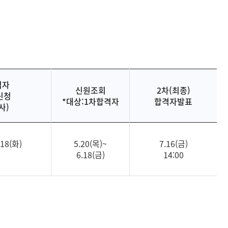
격자
신원조회
2차(최종)
신청
*대상:1차합격자
합격자발표
사)
.18(화)
5.20(목)~
7.16(금)
6.18(금)
14:00